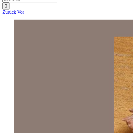
nach:
Zurück
Vor
Zeige
grösseres
Bild