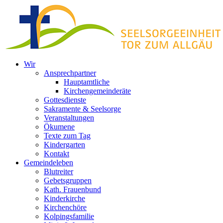
Zum
Inhalt
springen
Wir
Ansprechpartner
Hauptamtliche
Kirchengemeinderäte
Gottesdienste
Sakramente & Seelsorge
Veranstaltungen
Ökumene
Texte zum Tag
Kindergarten
Kontakt
Gemeindeleben
Blutreiter
Gebetsgruppen
Kath. Frauenbund
Kinderkirche
Kirchenchöre
Kolpingsfamilie