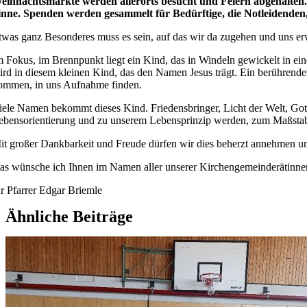
eihnachtsmärkte werden allerorts besucht und Feiern abgehalten. 
inne. Spenden werden gesammelt für Bedürftige, die Notleidenden,
twas ganz Besonderes muss es sein, auf das wir da zugehen und uns erw
m Fokus, im Brennpunkt liegt ein Kind, das in Windeln gewickelt in ein
ird in diesem kleinen Kind, das den Namen Jesus trägt. Ein berührend
ommen, in uns Aufnahme finden.
iele Namen bekommt dieses Kind. Friedensbringer, Licht der Welt, Got
ebensorientierung und zu unserem Lebensprinzip werden, zum Maßstab
it großer Dankbarkeit und Freude dürfen wir dies beherzt annehmen und
as wünsche ich Ihnen im Namen aller unserer Kirchengemeinderätinnen
hr Pfarrer Edgar Briemle
Ähnliche Beiträge