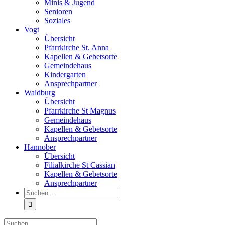
Minis & Jugend
Senioren
Soziales
Vogt
Übersicht
Pfarrkirche St. Anna
Kapellen & Gebetsorte
Gemeindehaus
Kindergarten
Ansprechpartner
Waldburg
Übersicht
Pfarrkirche St Magnus
Gemeindehaus
Kapellen & Gebetsorte
Ansprechpartner
Hannober
Übersicht
Filialkirche St Cassian
Kapellen & Gebetsorte
Ansprechpartner
Suche
nach:
Suche