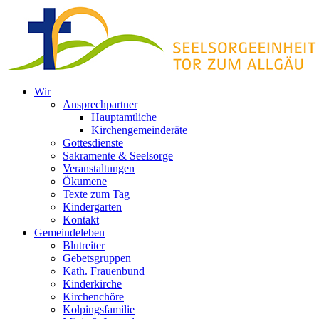
Zum
Inhalt
springen
Wir
Ansprechpartner
Hauptamtliche
Kirchengemeinderäte
Gottesdienste
Sakramente & Seelsorge
Veranstaltungen
Ökumene
Texte zum Tag
Kindergarten
Kontakt
Gemeindeleben
Blutreiter
Gebetsgruppen
Kath. Frauenbund
Kinderkirche
Kirchenchöre
Kolpingsfamilie