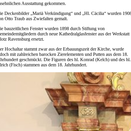
nsehnlichen Ausstattung gekommen.
ie Deckenbilder „Mariä Verkündigung“ und „Hl. Cäcilia“ wurden 190
on Otto Traub aus Zwiefalten gemalt.
ie bauzeitlichen Fenster wurden 1898 durch Stiftung von
emeindemitgliedern durch neue Kathedralglasfenster aus der Werkstatt
lotz Ravensburg ersetzt.
er Hochaltar stammt zwar aus der Erbauungszeit der Kirche, wurde
edoch mit zahlreichen barocken Zierelementen und Putten aus dem 18.
ahrhundert geschmückt. Die Figuren des hl. Konrad (Kelch) und des hl.
lrich (Fisch) stammen aus dem 18. Jahrhundert.