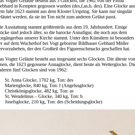
as Vogter Geläute besteht aus 5 Glocken, die 1962 von der Firma
ebhard in Kempten gegossen wurden (des,f,as,b, des). Eine Glocke au
em Jahr 1623 stammt aus dem Kloster Urspring. Sie kann nur singulär
eläutet werden, da sie im Ton nicht zum anderen Geläut passt.
ie Ausstattung stammt größtenteils aus dem 19. Jahrhundert. Einige
tücke sind jedoch älter, so die barocke Annafigur, die noch aus dem
orgängerbau unserer Kirche stammt. Unter den Künstlern ist besonders
er auf dem Wucherhof bei Vogt geborene Bildhauer Gebhard Müller
ervorzuheben, der den Großteil des Figurenschmucks geschaffen hat.
as Vogter Geläute besteht aus insgesamt sechs Glocken. Die älteste vo
hnen, die 1623 gegossene Annaglocke, dient heute als Wetterglocke. Di
nderen fünf Glocken sind von 1962:
. St. Anna Glocke, 1702 kg, Ton: des
. Marienglocke, 840 kg, Ton: f (Angelusglocke)
. Christkönigsglocke, 482 kg, Ton: as
. St. Wendelinus – Glocke, 340 kg, Ton: b
. Josefsglocke, 210 kg, Ton: des (Scheidungsglocke)