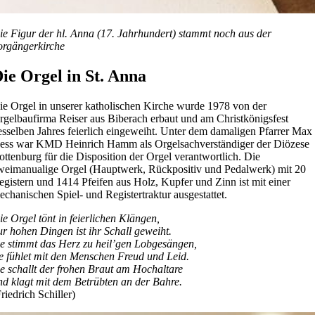
ie Figur der hl. Anna (17. Jahrhundert) stammt noch aus der
orgängerkirche
ie Orgel in St. Anna
ie Orgel in unserer katholischen Kirche wurde 1978 von der
rgelbaufirma Reiser aus Biberach erbaut und am Christkönigsfest
esselben Jahres feierlich eingeweiht. Unter dem damaligen Pfarrer Max
ess war KMD Heinrich Hamm als Orgelsachverständiger der Diözese
ottenburg für die Disposition der Orgel verantwortlich. Die
weimanualige Orgel (Hauptwerk, Rückpositiv und Pedalwerk) mit 20
egistern und 1414 Pfeifen aus Holz, Kupfer und Zinn ist mit einer
echanischen Spiel- und Registertraktur ausgestattet.
ie Orgel tönt in feierlichen Klängen,
ur hohen Dingen ist ihr Schall geweiht.
ie stimmt das Herz zu heil’gen Lobgesängen,
ie fühlet mit den Menschen Freud und Leid.
ie schallt der frohen Braut am Hochaltare
nd klagt mit dem Betrübten an der Bahre.
riedrich Schiller)