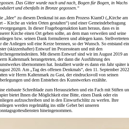
egossen. Das Gitter wurde nach und nach, Bogen für Bogen, in Wachs
oduliert und ebenfalls in Bronze gegossen.“
ie „Idee“ zu diesem Denkmal ist aus dem Prozess KiamO („Kirche am
rt – Kirche an vielen Orten gestalten“) und einer Gemeindebefragung
ervorgegangen. In dieser Fragebogenaktion kam heraus, dass es in
nserer Kirche einen Ort geben sollte, an dem man verweilen und seine
nliegen bzw. seinen Dank formulieren und ablegen kann. Stellvertrete
ür die Anliegen soll eine Kerze brennen, so der Wunsch. So entstand ein
rster (skizzenhafter) Entwurf im Prozessteam und mit den
irchengemeinderäten. Mit diesem Entwurf sind wir im August 2019 an
errn Kaltenmark herangetreten, der dann die Ausführung des
unstwerkes übernommen hat. Installiert wurde es dann ein Jahr später 
ugust 2020. Am „Tag des offenen Denkmals“, den 11. September 202
atten wir Herrn Kaltenmark zu Gast, der eindrucksvoll von seinen
berlegungen und dem Entstehen des Kunstwerkes erzählte.
ine einbaute Schreiblade zum Herausziehen und ein Fach mit Stiften u
apier bietet Ihnen die Möglichkeit eine Bitte, einen Dank oder ein
nliegen aufzuschreiben und in den Einwurfschlitz zu werfen. Ihre
nliegen werden regelmäßig ins stille Gebet bei unseren
onntagsgottesdiensten hineingenommen.