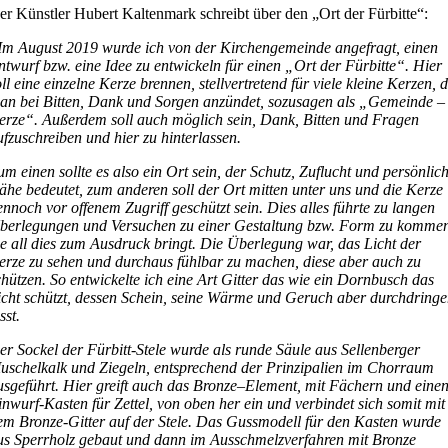
er Künstler Hubert Kaltenmark schreibt über den „Ort der Fürbitte“:
Im August 2019 wurde ich von der Kirchengemeinde angefragt, einen
ntwurf bzw. eine Idee zu entwickeln für einen „Ort der Fürbitte“. Hier
oll eine einzelne Kerze brennen, stellvertretend für viele kleine Kerzen, d
an bei Bitten, Dank und Sorgen anzündet, sozusagen als „Gemeinde –
erze“. Außerdem soll auch möglich sein, Dank, Bitten und Fragen
ufzuschreiben und hier zu hinterlassen.
um einen sollte es also ein Ort sein, der Schutz, Zuflucht und persönlic
ähe bedeutet, zum anderen soll der Ort mitten unter uns und die Kerze
ennoch vor offenem Zugriff geschützt sein. Dies alles führte zu langen
berlegungen und Versuchen zu einer Gestaltung bzw. Form zu komme
ie all dies zum Ausdruck bringt. Die Überlegung war, das Licht der
erze zu sehen und durchaus fühlbar zu machen, diese aber auch zu
chützen. So entwickelte ich eine Art Gitter das wie ein Dornbusch das
icht schützt, dessen Schein, seine Wärme und Geruch aber durchdring
sst.
er Sockel der Fürbitt-Stele wurde als runde Säule aus Sellenberger
uschelkalk und Ziegeln, entsprechend der Prinzipalien im Chorraum
usgeführt. Hier greift auch das Bronze–Element, mit Fächern und eine
inwurf-Kasten für Zettel, von oben her ein und verbindet sich somit mit
em Bronze-Gitter auf der Stele. Das Gussmodell für den Kasten wurde
us Sperrholz gebaut und dann im Ausschmelzverfahren mit Bronze