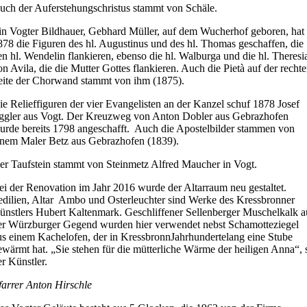
uch der Auferstehungschristus stammt von Schäle.
in Vogter Bildhauer, Gebhard Müller, auf dem Wucherhof geboren, hat
878 die Figuren des hl. Augustinus und des hl. Thomas geschaffen, die
en hl. Wendelin flankieren, ebenso die hl. Walburga und die hl. Theresi
on Avila, die die Mutter Gottes flankieren. Auch die Pietà auf der recht
eite der Chorwand stammt von ihm (1875).
ie Relieffiguren der vier Evangelisten an der Kanzel schuf 1878 Josef
ggler aus Vogt. Der Kreuzweg von Anton Dobler aus Gebrazhofen
urde bereits 1798 angeschafft. Auch die Apostelbilder stammen von
inem Maler Betz aus Gebrazhofen (1839).
er Taufstein stammt von Steinmetz Alfred Maucher in Vogt.
ei der Renovation im Jahr 2016 wurde der Altarraum neu gestaltet.
edilien, Altar Ambo und Osterleuchter sind Werke des Kressbronner
ünstlers Hubert Kaltenmark. Geschliffener Sellenberger Muschelkalk a
er Würzburger Gegend wurden hier verwendet nebst Schamotteziegel
us einem Kachelofen, der in KressbronnJahrhundertelang eine Stube
ewärmt hat. „Sie stehen für die mütterliche Wärme der heiligen Anna“, 
er Künstler.
farrer Anton Hirschle