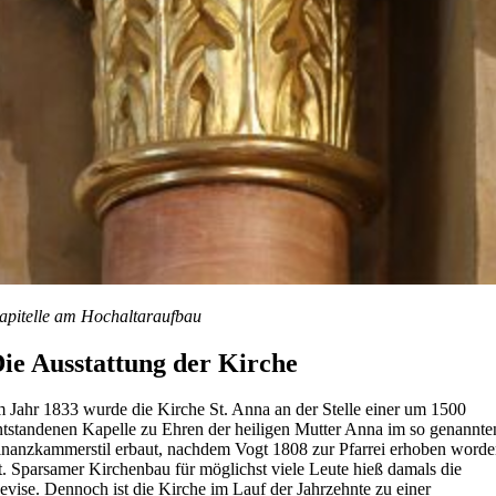
apitelle am Hochaltaraufbau
ie Ausstattung der Kirche
m Jahr 1833 wurde die Kirche St. Anna an der Stelle einer um 1500
ntstandenen Kapelle zu Ehren der heiligen Mutter Anna im so genannte
inanzkammerstil erbaut, nachdem Vogt 1808 zur Pfarrei erhoben word
st. Sparsamer Kirchenbau für möglichst viele Leute hieß damals die
evise. Dennoch ist die Kirche im Lauf der Jahrzehnte zu einer