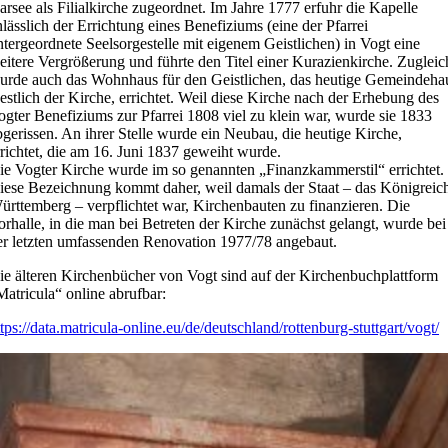
arsee als Filialkirche zugeordnet. Im Jahre 1777 erfuhr die Kapelle
nlässlich der Errichtung eines Benefiziums (eine der Pfarrei
ntergeordnete Seelsorgestelle mit eigenem Geistlichen) in Vogt eine
eitere Vergrößerung und führte den Titel einer Kurazienkirche. Zugleic
urde auch das Wohnhaus für den Geistlichen, das heutige Gemeindeha
estlich der Kirche, errichtet. Weil diese Kirche nach der Erhebung des
ogter Benefiziums zur Pfarrei 1808 viel zu klein war, wurde sie 1833
bgerissen. An ihrer Stelle wurde ein Neubau, die heutige Kirche,
rrichtet, die am 16. Juni 1837 geweiht wurde.
ie Vogter Kirche wurde im so genannten „Finanzkammerstil“ errichtet.
iese Bezeichnung kommt daher, weil damals der Staat – das Königreic
ürttemberg – verpflichtet war, Kirchenbauten zu finanzieren. Die
orhalle, in die man bei Betreten der Kirche zunächst gelangt, wurde bei
er letzten umfassenden Renovation 1977/78 angebaut.
ie älteren Kirchenbücher von Vogt sind auf der Kirchenbuchplattform
Matricula“ online abrufbar:
ttps://data.matricula-online.eu/de/deutschland/rottenburg-stuttgart/vogt/