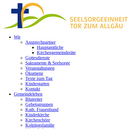
Zum
Inhalt
springen
Wir
Ansprechpartner
Hauptamtliche
Kirchengemeinderäte
Gottesdienste
Sakramente & Seelsorge
Veranstaltungen
Ökumene
Texte zum Tag
Kindergarten
Kontakt
Gemeindeleben
Blutreiter
Gebetsgruppen
Kath. Frauenbund
Kinderkirche
Kirchenchöre
Kolpingsfamilie