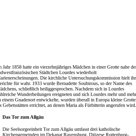
m Jahr 1858 hatte ein vierzehnjähriges Mädchen in einer Grotte nahe d
üdwestfranzösischen Städtchen Lourdes wiederholt
arienerscheinungen. Die kirchliche Untersuchungskommission hielt ih
erichte für wahr. 1933 wurde Bernadette Soubirous, so der Name des
ädchens, schließlich heiliggesprochen. Nachdem sich in Lourdes
ahlreiche Wunderheilungen ereigneten und sich Lourdes mehr und meh
u einem Gnadenort entwickelte, wurden überall in Europa kleine Grott
ls Gebetsstätten errichtet, an denen Maria als Fürbitterin angerufen wird
Das Tor zum Allgäu
Die Seelsorgeeinheit Tor zum Allgäu umfasst drei katholische
Kirchengemeinden im Dekanat Ravensburg, Diözese Rottenburg-