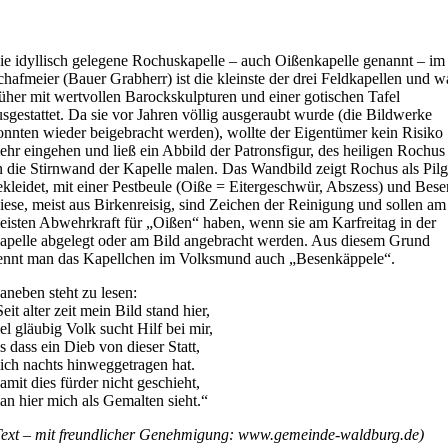
ie idyllisch gelegene Rochuskapelle – auch Oißenkapelle genannt – im
chafmeier (Bauer Grabherr) ist die kleinste der drei Feldkapellen und w
rüher mit wertvollen Barockskulpturen und einer gotischen Tafel
usgestattet. Da sie vor Jahren völlig ausgeraubt wurde (die Bildwerke
onnten wieder beigebracht werden), wollte der Eigentümer kein Risiko
ehr eingehen und ließ ein Abbild der Patronsfigur, des heiligen Rochus
n die Stirnwand der Kapelle malen. Das Wandbild zeigt Rochus als Pilg
ekleidet, mit einer Pestbeule (Oiße = Eitergeschwür, Abszess) und Bese
iese, meist aus Birkenreisig, sind Zeichen der Reinigung und sollen am
eisten Abwehrkraft für „Oißen“ haben, wenn sie am Karfreitag in der
apelle abgelegt oder am Bild angebracht werden. Aus diesem Grund
ennt man das Kapellchen im Volksmund auch „Besenkäppele“.
aneben steht zu lesen:
eit alter zeit mein Bild stand hier,
iel gläubig Volk sucht Hilf bei mir,
is dass ein Dieb von dieser Statt,
ich nachts hinweggetragen hat.
amit dies fürder nicht geschieht,
an hier mich als Gemalten sieht.“
Text – mit freundlicher Genehmigung: www.gemeinde-waldburg.de)