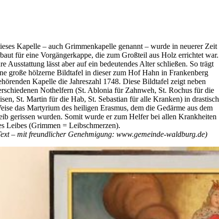
ieses Kapelle – auch Grimmenkapelle genannt – wurde in neuerer Zeit
rbaut für eine Vorgängerkappe, die zum Großteil aus Holz errichtet war.
hre Ausstattung lässt aber auf ein bedeutendes Alter schließen. So trägt
ine große hölzerne Bildtafel in dieser zum Hof Hahn in Frankenberg
ehörenden Kapelle die Jahreszahl 1748. Diese Bildtafel zeigt neben
erschiedenen Nothelfern (St. Ablonia für Zahnweh, St. Rochus für die
isen, St. Martin für die Hab, St. Sebastian für alle Kranken) in drastisch
eise das Martyrium des heiligen Erasmus, dem die Gedärme aus dem
eib gerissen wurden. Somit wurde er zum Helfer bei allen Krankheiten
es Leibes (Grimmen = Leibschmerzen).
Text – mit freundlicher Genehmigung: www.gemeinde-waldburg.de)