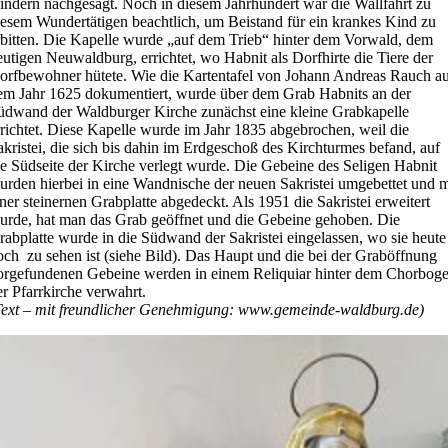
indern nachgesagt. Noch in diesem Jahrhundert war die Wallfahrt zu
iesem Wundertätigen beachtlich, um Beistand für ein krankes Kind zu
rbitten. Die Kapelle wurde „auf dem Trieb“ hinter dem Vorwald, dem
eutigen Neuwaldburg, errichtet, wo Habnit als Dorfhirte die Tiere der
orfbewohner hütete. Wie die Kartentafel von Johann Andreas Rauch a
em Jahr 1625 dokumentiert, wurde über dem Grab Habnits an der
üdwand der Waldburger Kirche zunächst eine kleine Grabkapelle
rrichtet. Diese Kapelle wurde im Jahr 1835 abgebrochen, weil die
akristei, die sich bis dahin im Erdgeschoß des Kirchturmes befand, auf
ie Südseite der Kirche verlegt wurde. Die Gebeine des Seligen Habnit
urden hierbei in eine Wandnische der neuen Sakristei umgebettet und m
iner steinernen Grabplatte abgedeckt. Als 1951 die Sakristei erweitert
urde, hat man das Grab geöffnet und die Gebeine gehoben. Die
rabplatte wurde in die Südwand der Sakristei eingelassen, wo sie heute
och zu sehen ist (siehe Bild). Das Haupt und die bei der Graböffnung
orgefundenen Gebeine werden in einem Reliquiar hinter dem Chorbog
er Pfarrkirche verwahrt.
Text – mit freundlicher Genehmigung: www.gemeinde-waldburg.de)