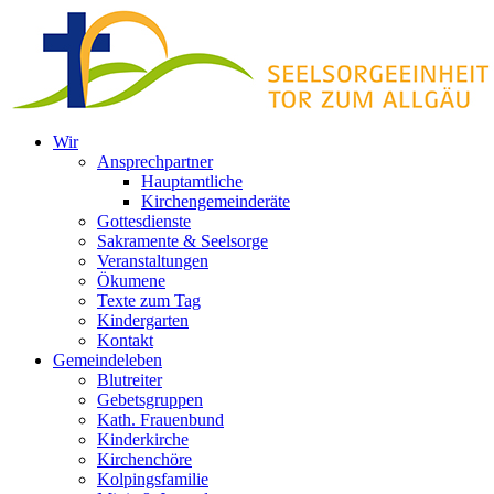
Zum
Inhalt
springen
Wir
Ansprechpartner
Hauptamtliche
Kirchengemeinderäte
Gottesdienste
Sakramente & Seelsorge
Veranstaltungen
Ökumene
Texte zum Tag
Kindergarten
Kontakt
Gemeindeleben
Blutreiter
Gebetsgruppen
Kath. Frauenbund
Kinderkirche
Kirchenchöre
Kolpingsfamilie