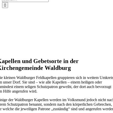
nach:
apellen und Gebetsorte in der
Kirchengemeinde Waldburg
ie kleinen Waldburger Feldkapellen gruppieren sich in weitem Umkrei
m unser Dorf. Sie sind – wie alle Kapellen – einem heiligen oder
umindest einem seligen Schutzpatron geweiht, der dort auch bevorzugt
m Hilfe angerufen wird.
inige der Waldburger Kapellen werden im Volksmund jedoch nicht nac
hrem Schutzpatron benannt, sondern nach den körperlichen Gebrechen,
ür welche die jeweiligen Patrone „zuständig“ sind und angerufen werde