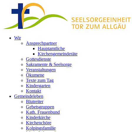
Zum
Inhalt
springen
Wir
Ansprechpartner
Hauptamtliche
Kirchengemeinderäte
Gottesdienste
Sakramente & Seelsorge
Veranstaltungen
Ökumene
Texte zum Tag
Kindergarten
Kontakt
Gemeindeleben
Blutreiter
Gebetsgruppen
Kath. Frauenbund
Kinderkirche
Kirchenchöre
Kolpingsfamilie