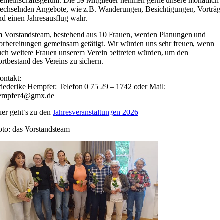
emeinschaftsgefühl. Die 59 Mitglieder nehmen gerne unsere monatlich
echselnden Angebote, wie z.B. Wanderungen, Besichtigungen, Vorträ
nd einen Jahresausflug wahr.
m Vorstandsteam, bestehend aus 10 Frauen, werden Planungen und
orbereitungen gemeinsam getätigt. Wir würden uns sehr freuen, wenn
uch weitere Frauen unserem Verein beitreten würden, um den
ortbestand des Vereins zu sichern.
ontakt:
riederike Hempfer: Telefon 0 75 29 – 1742 oder Mail:
empfer4@gmx.de
ier geht’s zu den
Jahresveranstaltungen 2026
oto: das Vorstandsteam