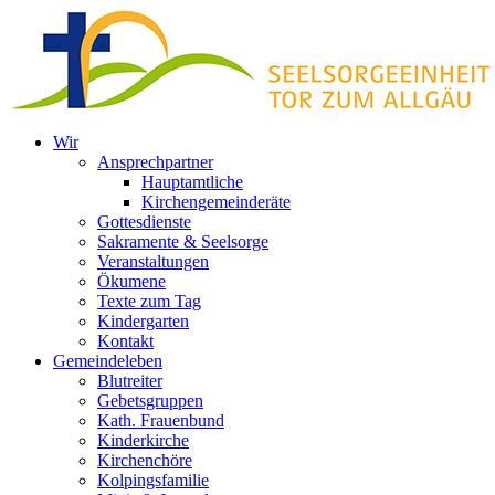
Zum
Inhalt
springen
Wir
Ansprechpartner
Hauptamtliche
Kirchengemeinderäte
Gottesdienste
Sakramente & Seelsorge
Veranstaltungen
Ökumene
Texte zum Tag
Kindergarten
Kontakt
Gemeindeleben
Blutreiter
Gebetsgruppen
Kath. Frauenbund
Kinderkirche
Kirchenchöre
Kolpingsfamilie