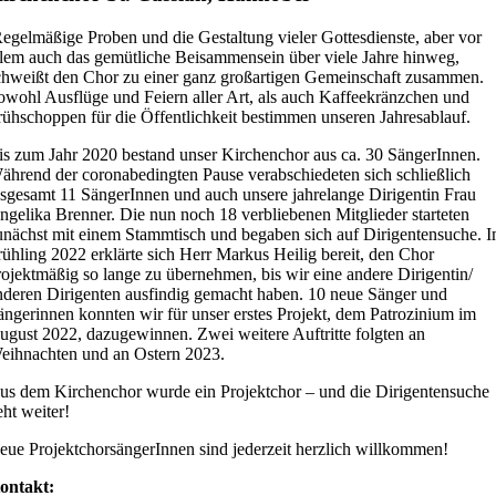
egelmäßige Proben und die Gestaltung vieler Gottesdienste, aber vor
llem auch das gemütliche Beisammensein über viele Jahre hinweg,
chweißt den Chor zu einer ganz großartigen Gemeinschaft zusammen.
owohl Ausflüge und Feiern aller Art, als auch Kaffeekränzchen und
rühschoppen für die Öffentlichkeit bestimmen unseren Jahresablauf.
is zum Jahr 2020 bestand unser Kirchenchor aus ca. 30 SängerInnen.
ährend der coronabedingten Pause verabschiedeten sich schließlich
nsgesamt 11 SängerInnen und auch unsere jahrelange Dirigentin Frau
ngelika Brenner. Die nun noch 18 verbliebenen Mitglieder starteten
unächst mit einem Stammtisch und begaben sich auf Dirigentensuche. 
rühling 2022 erklärte sich Herr Markus Heilig bereit, den Chor
rojektmäßig so lange zu übernehmen, bis wir eine andere Dirigentin/
nderen Dirigenten ausfindig gemacht haben. 10 neue Sänger und
ängerinnen konnten wir für unser erstes Projekt, dem Patrozinium im
ugust 2022, dazugewinnen. Zwei weitere Auftritte folgten an
eihnachten und an Ostern 2023.
us dem Kirchenchor wurde ein Projektchor – und die Dirigentensuche
eht weiter!
eue ProjektchorsängerInnen sind jederzeit herzlich willkommen!
ontakt: