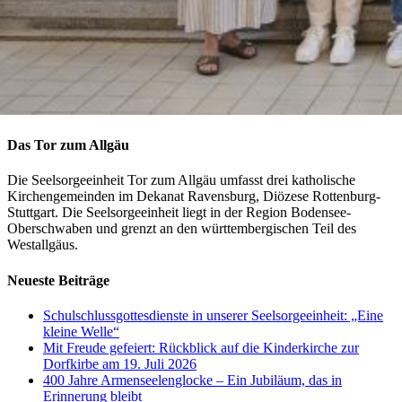
Das Tor zum Allgäu
Die Seelsorgeeinheit Tor zum Allgäu umfasst drei katholische
Kirchengemeinden im Dekanat Ravensburg, Diözese Rottenburg-
Stuttgart. Die Seelsorgeeinheit liegt in der Region Bodensee-
Oberschwaben und grenzt an den württembergischen Teil des
Westallgäus.
Neueste Beiträge
Schulschlussgottesdienste in unserer Seelsorgeeinheit: „Eine
kleine Welle“
Mit Freude gefeiert: Rückblick auf die Kinderkirche zur
Dorfkirbe am 19. Juli 2026
400 Jahre Armenseelenglocke – Ein Jubiläum, das in
Erinnerung bleibt