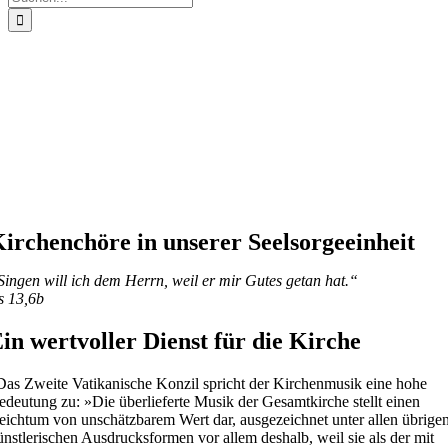
nach:
irchenchöre in unserer Seelsorgeeinheit
Singen will ich dem Herrn, weil er mir Gutes getan hat.“
s 13,6b
in wertvoller Dienst für die Kirche
Das Zweite Vatikanische Konzil spricht der Kirchenmusik eine hohe
edeutung zu: »Die überlieferte Musik der Gesamtkirche stellt einen
eichtum von unschätzbarem Wert dar, ausgezeichnet unter allen übrige
ünstlerischen Ausdrucksformen vor allem deshalb, weil sie als der mit