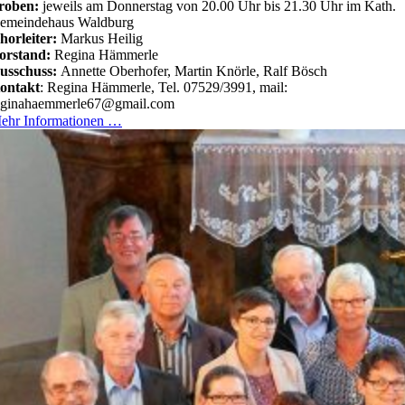
roben:
jeweils am Donnerstag von 20.00 Uhr bis 21.30 Uhr im Kath.
emeindehaus Waldburg
horleiter:
Markus Heilig
orstand:
Regina Hämmerle
usschuss:
Annette Oberhofer, Martin Knörle, Ralf Bösch
ontakt
: Regina Hämmerle, Tel. 07529/3991, mail:
eginahaemmerle67@gmail.com
ehr Informationen …