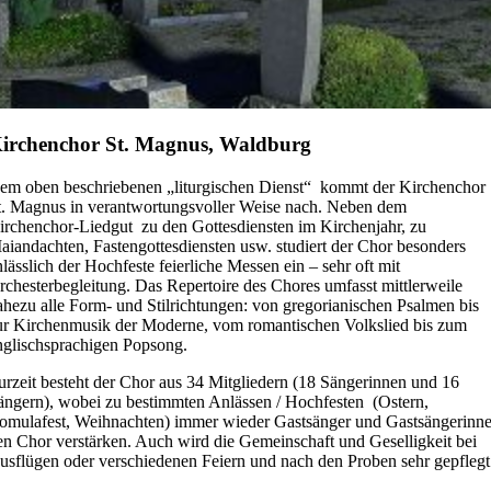
irchenchor St. Magnus, Waldburg
em oben beschriebenen „liturgischen Dienst“ kommt der Kirchenchor
t. Magnus in verantwortungsvoller Weise nach. Neben dem
irchenchor-Liedgut zu den Gottesdiensten im Kirchenjahr, zu
aiandachten, Fastengottesdiensten usw. studiert der Chor besonders
nlässlich der Hochfeste feierliche Messen ein – sehr oft mit
rchesterbegleitung. Das Repertoire des Chores umfasst mittlerweile
ahezu alle Form- und Stilrichtungen: von gregorianischen Psalmen bis
ur Kirchenmusik der Moderne, vom romantischen Volkslied bis zum
nglischsprachigen Popsong.
urzeit besteht der Chor aus 34 Mitgliedern (18 Sängerinnen und 16
ängern), wobei zu bestimmten Anlässen / Hochfesten (Ostern,
omulafest, Weihnachten) immer wieder Gastsänger und Gastsängerinn
en Chor verstärken. Auch wird die Gemeinschaft und Geselligkeit bei
usflügen oder verschiedenen Feiern und nach den Proben sehr gepflegt