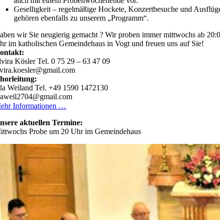
auch mit einem Probenwochenende vor.
Geselligkeit – regelmäßige Hockete, Konzertbesuche und Ausflüg
gehören ebenfalls zu unserem „Programm“.
aben wir Sie neugierig gemacht ? Wir proben immer mittwochs ab 20:
hr im katholischen Gemeindehaus in Vogt und freuen uns auf Sie!
ontakt:
lvira Kösler Tel. 0 75 29 – 63 47 09
lvira.koesler@gmail.com
horleitung:
la Weiland Tel. +49 1590 1472130
laweil2704@gmail.com
ehr Informationen …
nsere aktuellen Termine:
ittwochs Probe um 20 Uhr im Gemeindehaus