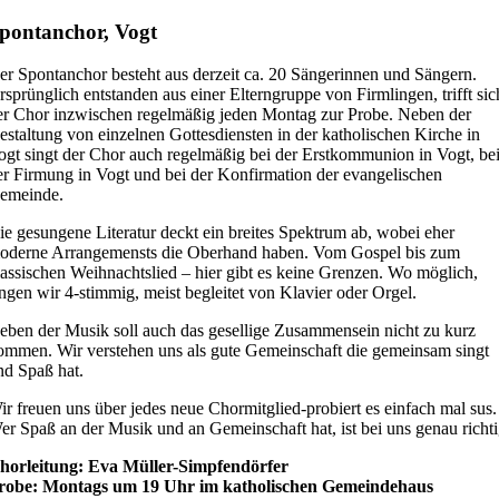
pontanchor, Vogt
er Spontanchor besteht aus derzeit ca. 20 Sängerinnen und Sängern.
rsprünglich entstanden aus einer Elterngruppe von Firmlingen, trifft sic
er Chor inzwischen regelmäßig jeden Montag zur Probe. Neben der
estaltung von einzelnen Gottesdiensten in der katholischen Kirche in
ogt singt der Chor auch regelmäßig bei der Erstkommunion in Vogt, be
er Firmung in Vogt und bei der Konfirmation der evangelischen
emeinde.
ie gesungene Literatur deckt ein breites Spektrum ab, wobei eher
oderne Arrangemensts die Oberhand haben. Vom Gospel bis zum
lassischen Weihnachtslied – hier gibt es keine Grenzen. Wo möglich,
ingen wir 4-stimmig, meist begleitet von Klavier oder Orgel.
eben der Musik soll auch das gesellige Zusammensein nicht zu kurz
ommen. Wir verstehen uns als gute Gemeinschaft die gemeinsam singt
nd Spaß hat.
ir freuen uns über jedes neue Chormitglied-probiert es einfach mal sus.
er Spaß an der Musik und an Gemeinschaft hat, ist bei uns genau richti
horleitung: Eva Müller-Simpfendörfer
robe: Montags um 19 Uhr im katholischen Gemeindehaus