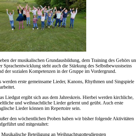
eben der musikalischen Grundausbildung, dem Training des Gehörs u
er Sprachentwicklung steht auch die Stärkung des Selbstbewusstseins
nd der sozialen Kompetenzen in der Gruppe im Vordergrund.
s werden erste gemeinsame Lieder, Kanons, Rhythmen und Singspiele
arbeitet.
as Liedgut ergibt sich aus dem Jahreskreis. Hierbei werden kirchliche,
eltliche und weihnachtliche Lieder gelernt und geübt. Auch erste
nglische Lieder können im Repertoire sein.
ußer den wöchentlichen Proben haben wir bisher folgende Aktivitäten
ufgeführt und mitgestaltet:
 Musikalische Beteiligung an Weihnachtsgottesdiensten