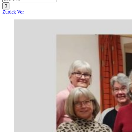
nach:
Zurück
Vor
Zeige
grösseres
Bild