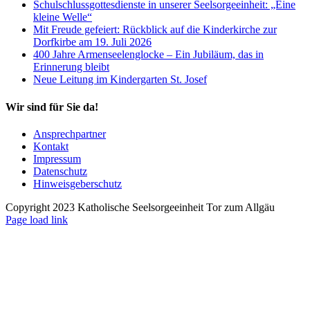
Schulschlussgottesdienste in unserer Seelsorgeeinheit: „Eine
kleine Welle“
Mit Freude gefeiert: Rückblick auf die Kinderkirche zur
Dorfkirbe am 19. Juli 2026
400 Jahre Armenseelenglocke – Ein Jubiläum, das in
Erinnerung bleibt
Neue Leitung im Kindergarten St. Josef
Wir sind für Sie da!
Ansprechpartner
Kontakt
Impressum
Datenschutz
Hinweisgeberschutz
Copyright 2023 Katholische Seelsorgeeinheit Tor zum Allgäu
Page load link
Nach
oben