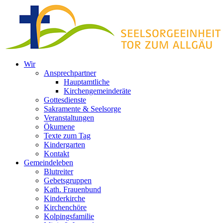
Zum
Inhalt
springen
Wir
Ansprechpartner
Hauptamtliche
Kirchengemeinderäte
Gottesdienste
Sakramente & Seelsorge
Veranstaltungen
Ökumene
Texte zum Tag
Kindergarten
Kontakt
Gemeindeleben
Blutreiter
Gebetsgruppen
Kath. Frauenbund
Kinderkirche
Kirchenchöre
Kolpingsfamilie