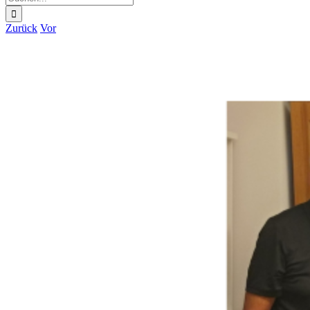
nach:
Zurück
Vor
Zeige
grösseres
Bild