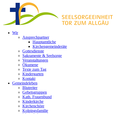
Zum
Inhalt
springen
Wir
Ansprechpartner
Hauptamtliche
Kirchengemeinderäte
Gottesdienste
Sakramente & Seelsorge
Veranstaltungen
Ökumene
Texte zum Tag
Kindergarten
Kontakt
Gemeindeleben
Blutreiter
Gebetsgruppen
Kath. Frauenbund
Kinderkirche
Kirchenchöre
Kolpingsfamilie