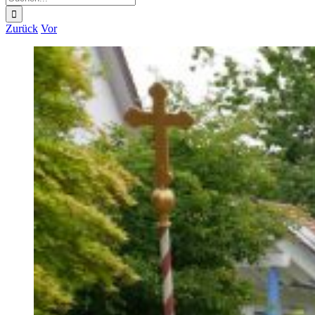
nach:
Zurück
Vor
Zeige
grösseres
Bild