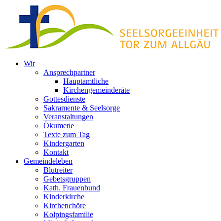
Zum
Inhalt
springen
Wir
Ansprechpartner
Hauptamtliche
Kirchengemeinderäte
Gottesdienste
Sakramente & Seelsorge
Veranstaltungen
Ökumene
Texte zum Tag
Kindergarten
Kontakt
Gemeindeleben
Blutreiter
Gebetsgruppen
Kath. Frauenbund
Kinderkirche
Kirchenchöre
Kolpingsfamilie