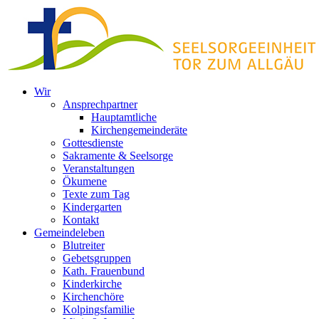
Zum
Inhalt
springen
Wir
Ansprechpartner
Hauptamtliche
Kirchengemeinderäte
Gottesdienste
Sakramente & Seelsorge
Veranstaltungen
Ökumene
Texte zum Tag
Kindergarten
Kontakt
Gemeindeleben
Blutreiter
Gebetsgruppen
Kath. Frauenbund
Kinderkirche
Kirchenchöre
Kolpingsfamilie