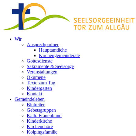
Zum
Inhalt
springen
Wir
Ansprechpartner
Hauptamtliche
Kirchengemeinderäte
Gottesdienste
Sakramente & Seelsorge
Veranstaltungen
Ökumene
Texte zum Tag
Kindergarten
Kontakt
Gemeindeleben
Blutreiter
Gebetsgruppen
Kath. Frauenbund
Kinderkirche
Kirchenchöre
Kolpingsfamilie