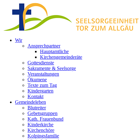
Zum
Inhalt
springen
Wir
Ansprechpartner
Hauptamtliche
Kirchengemeinderäte
Gottesdienste
Sakramente & Seelsorge
Veranstaltungen
Ökumene
Texte zum Tag
Kindergarten
Kontakt
Gemeindeleben
Blutreiter
Gebetsgruppen
Kath. Frauenbund
Kinderkirche
Kirchenchöre
Kolpingsfamilie