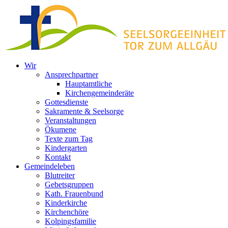
Zum
Inhalt
springen
Wir
Ansprechpartner
Hauptamtliche
Kirchengemeinderäte
Gottesdienste
Sakramente & Seelsorge
Veranstaltungen
Ökumene
Texte zum Tag
Kindergarten
Kontakt
Gemeindeleben
Blutreiter
Gebetsgruppen
Kath. Frauenbund
Kinderkirche
Kirchenchöre
Kolpingsfamilie