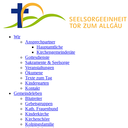
Zum
Inhalt
springen
Wir
Ansprechpartner
Hauptamtliche
Kirchengemeinderäte
Gottesdienste
Sakramente & Seelsorge
Veranstaltungen
Ökumene
Texte zum Tag
Kindergarten
Kontakt
Gemeindeleben
Blutreiter
Gebetsgruppen
Kath. Frauenbund
Kinderkirche
Kirchenchöre
Kolpingsfamilie