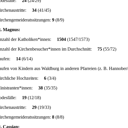
odesfälle:
24
(24/29)
irchenaustritte:
34
(41/45)
irchengemeideratssitzungen:
9
(8/9)
t. Magnus:
nzahl der Katholiken*innen:
1504
(1547/1573)
nzahl der Kirchenbesucher*innen im Durchschnitt:
75
(55/72)
aufen:
14
(6/14)
aufen von Kindern aus Waldburg in anderen Pfarreien (z. B. Hannob
irchliche Hochzeiten:
6
(3/4)
inistranten*innen:
38
(35/35)
odesfälle:
19
(12/18)
irchenaustritte:
29
(19/33)
irchengemeideratssitzungen:
8
(8/8)
t. Cassian: