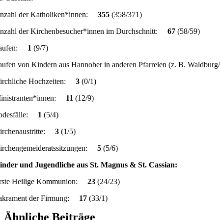
nzahl der Katholiken*innen:
355
(358/371)
nzahl der Kirchenbesucher*innen im Durchschnitt:
67
(58/59)
aufen:
1
(9/7)
aufen von Kindern aus Hannober in anderen Pfarreien (z. B. Waldbu
irchliche Hochzeiten:
3
(0/1)
inistranten*innen:
11
(12/9)
odesfälle:
1
(5/4)
irchenaustritte:
3
(1/5)
irchengemeideratssitzungen:
5
(5/6)
inder und Jugendliche aus St. Magnus & St. Cassian:
rste Heilige Kommunion:
23
(24/23)
akrament der Firmung:
17
(33/1)
Ähnliche Beiträge