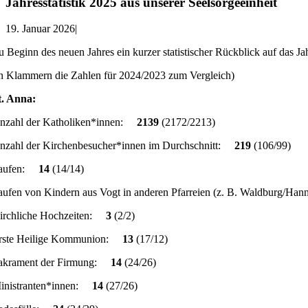
Jahresstatistik 2025 aus unserer Seelsorgeeinheit
19. Januar 2026
|
u Beginn des neuen Jahres ein kurzer statistischer Rückblick auf das Ja
in Klammern die Zahlen für 2024/2023 zum Vergleich)
t. Anna:
nzahl der Katholiken*innen:
2139
(2172/2213)
nzahl der Kirchenbesucher*innen im Durchschnitt:
219
(106/99)
aufen:
14
(14/14)
aufen von Kindern aus Vogt in anderen Pfarreien (z. B. Waldburg/H
irchliche Hochzeiten:
3
(2/2)
rste Heilige Kommunion:
13
(17/12)
akrament der Firmung:
14
(24/26)
inistranten*innen:
14
(27/26)