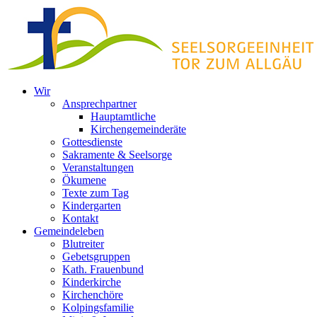
Zum
Inhalt
springen
Wir
Ansprechpartner
Hauptamtliche
Kirchengemeinderäte
Gottesdienste
Sakramente & Seelsorge
Veranstaltungen
Ökumene
Texte zum Tag
Kindergarten
Kontakt
Gemeindeleben
Blutreiter
Gebetsgruppen
Kath. Frauenbund
Kinderkirche
Kirchenchöre
Kolpingsfamilie