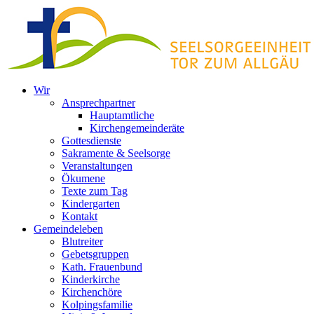
Zum
Inhalt
springen
Wir
Ansprechpartner
Hauptamtliche
Kirchengemeinderäte
Gottesdienste
Sakramente & Seelsorge
Veranstaltungen
Ökumene
Texte zum Tag
Kindergarten
Kontakt
Gemeindeleben
Blutreiter
Gebetsgruppen
Kath. Frauenbund
Kinderkirche
Kirchenchöre
Kolpingsfamilie