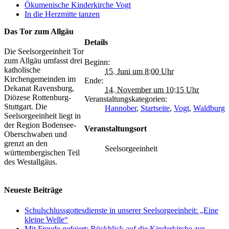
Ökumenische Kinderkirche Vogt
In die Herzmitte tanzen
Das Tor zum Allgäu
Details
Die Seelsorgeeinheit Tor
zum Allgäu umfasst drei
Beginn:
katholische
15. Juni um 8:00 Uhr
Kirchengemeinden im
Ende:
Dekanat Ravensburg,
14. November um 10:15 Uhr
Diözese Rottenburg-
Veranstaltungskategorien:
Stuttgart. Die
Hannober
,
Startseite
,
Vogt
,
Waldburg
Seelsorgeeinheit liegt in
der Region Bodensee-
Veranstaltungsort
Oberschwaben und
grenzt an den
Seelsorgeeinheit
württembergischen Teil
des Westallgäus.
Neueste Beiträge
Schulschlussgottesdienste in unserer Seelsorgeeinheit: „Eine
kleine Welle“
Mit Freude gefeiert: Rückblick auf die Kinderkirche zur